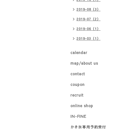
2019-08（3）
2019-07（2）
2019-06（1）
2019-03（1）
calendar
map/about us
contact
coupon
recruit
online shop
IN-FINE
かき氷専用予約受付